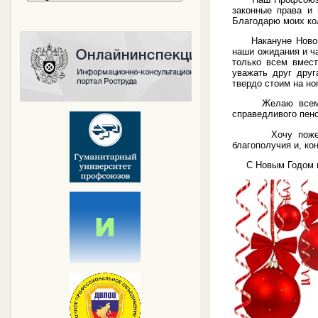
законные права и 
Благодарю моих кол
Накануне Нового 
наши ожидания и ча
только всем вмест
уважать друг друг
твердо стоим на но
Желаю всем Вам 
справедливого пенс
Хочу пожелать в
благополучия и, ко
С Новым Годом и