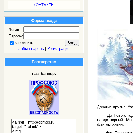
КОНТАКТЫ
Форма входа
Логин:
Пароль:
запомнить
Забыл пароль
|
Регистрация
Партнерство
наш баннер:
Дорогие друзья! У
До Нового года о
плодотворный. Мно
фактом жизни.
Наш Профсоюз мно