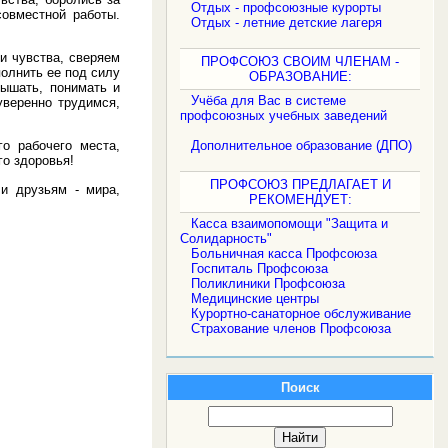
Отдых - профсоюзные курорты
совместной работы.
Отдых - летние детские лагеря
 чувства, сверяем
ПРОФСОЮЗ СВОИМ ЧЛЕНАМ -
олнить ее под силу
ОБРАЗОВАНИЕ:
лышать, понимать и
Учёба для Вас в системе
уверенно трудимся,
профсоюзных учебных заведений
Дополнительное образование (ДПО)
 рабочего места,
го здоровья!
ПРОФСОЮЗ ПРЕДЛАГАЕТ И
 друзьям - мира,
РЕКОМЕНДУЕТ:
Касса взаимопомощи "Защита и
Солидарность"
Больничная касса Профсоюза
Госпиталь Профсоюза
Поликлиники Профсоюза
Медицинские центры
Курортно-санаторное обслуживание
Страхование членов Профсоюза
Поиск