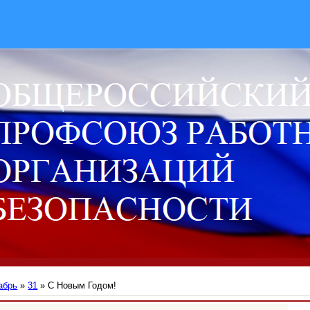
абрь
»
31
» С Новым Годом!