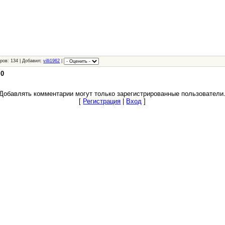
ров: 134 | Добавил:
villi1962
|
:
0
Добавлять комментарии могут только зарегистрированные пользователи
[
Регистрация
|
Вход
]