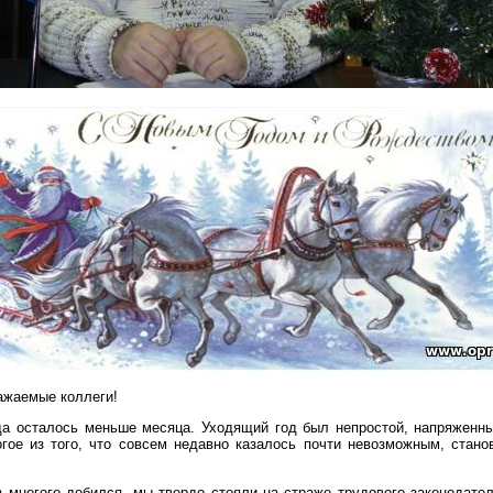
важаемые коллеги!
сталось меньше месяца. Уходящий год был непростой, напряженный
гое из того, что совсем недавно казалось почти невозможным, стано
гого добился, мы твердо стояли на страже трудового законодатель