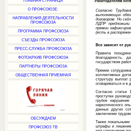
ГЛАВНАЯ СТРАНИЦА
Работодателям хотя
О ПРОФСОЮЗЕ:
Согласно Трудов
выполняющих обяз
НАПРАВЛЕНИЯ ДЕЯТЕЛЬНОСТИ
договором. Но се
ПРОФСОЮЗА
ЛДПР предложили 
премии зафиксиров
ПРОГРАММА ПРОФСОЮЗА
(есть в распоряже
СЪЕЗДЫ ПРОФСОЮЗА
Все зависит от ру
ПРЕСС-СЛУЖБА ПРОФСОЮЗА
Правила поощрени
ФОТОАРХИВ ПРОФСОЮЗА
благодарность, 
государством рабо
ПАРТНЕРЫ ПРОФСОЮЗА
Премии сотрудника
коллективных догов
ОБЩЕСТВЕННАЯ ПРИЕМНАЯ
структуру выплат 
оговариваться и в 
Согласно статье 
проступки руковод
грубое нарушение
наркотического оп
данных других со
заключении трудово
ОБСУЖДАЕМ
Также локальными 
штрафы и лишение
ПРОФСОЮЗ ТВ
или сокращения по