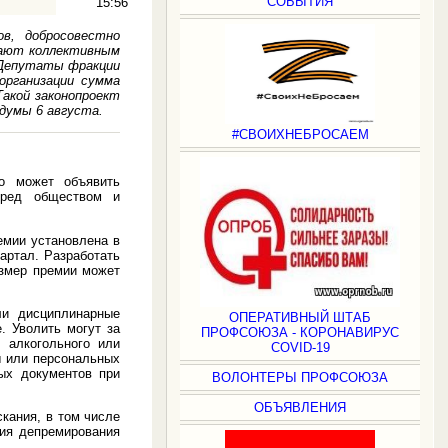
СОБЫТИЯ
15:56
в, добросовестно
вают коллективным
 Депутаты фракции
организации сумма
Такой законопроект
думы 6 августа.
#СВОИХНЕБРОСАЕМ
во может объявить
еред обществом и
емии установлена в
вартал. Разработать
азмер премии может
ли дисциплинарные
ОПЕРАТИВНЫЙ ШТАБ
. Уволить могут за
ПРОФСОЮЗА - КОРОНАВИРУС
 алкогольного или
COVID-19
ы или персональных
ых документов при
ВОЛОНТЕРЫ ПРОФСОЮЗА
ОБЪЯВЛЕНИЯ
кания, в том числе
ия депремирования