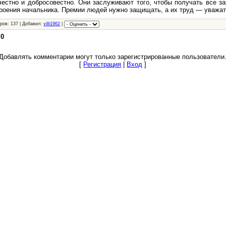
честно и добросовестно. Они заслуживают того, чтобы получать все за
троения начальника. Премии людей нужно защищать, а их труд — уважат
ров: 137 | Добавил:
villi1962
|
:
0
Добавлять комментарии могут только зарегистрированные пользователи
[
Регистрация
|
Вход
]