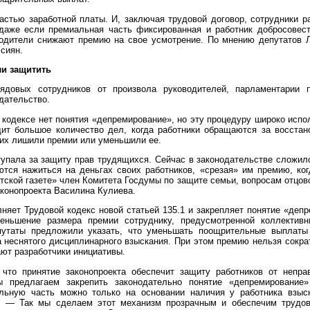
астью заработной платы. И, заключая трудовой договор, сотрудники р
 даже если премиальная часть фиксированная и работник добросовес
водители снижают премию на свое усмотрение. По мнению депутатов 
сиян.
и защитить
ядовых сотрудников от произвола руководителей, парламентарии 
дательство.
кодексе нет понятия «депремирование», но эту процедуру широко испол
ит большое количество дел, когда работники обращаются за восста
 их лишили премии или уменьшили ее.
упала за защиту прав трудящихся. Сейчас в законодательстве сложил
тся нажиться на деньгах своих работников, «срезая» им премию, ко
ской газете» член Комитета Госдумы по защите семьи, вопросам отцовс
аконопроекта Василина Кулиева.
лняет Трудовой кодекс новой статьей 135.1 и закрепляет понятие «деп
еньшение размера премии сотруднику, предусмотренной коллектив
путаты предложили указать, что уменьшать поощрительные выплаты
а неснятого дисциплинарного взыскания. При этом премию нельзя сокра
ают разработчики инициативы.
что принятие законопроекта обеспечит защиту работников от непра
ы предлагаем закрепить законодательно понятие «депремирование»
льную часть можно только на основании наличия у работника взыс
. — Так мы сделаем этот механизм прозрачным и обеспечим трудов