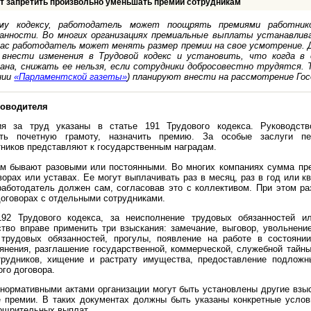
т запретить произвольно уменьшать премии сотрудникам
ому кодексу, работодатель может поощрять премиями работнико
анности. Во многих организациях премиальные выплаты устанавли
йчас работодатель может менять размер премии на свое усмотрение.
внести изменения в Трудовой кодекс и установить, что когда в 
ана, снижать ее нельзя, если сотрудники добросовестно трудятся. 
нии
«Парламентской газеты»
) планируют внести на рассмотрение Гос
ководителя
я за труд указаны в статье 191 Трудового кодекса. Руководст
дать почетную грамоту, назначить премию. За особые заслуги п
тников представляют к государственным наградам.
м бывают разовыми или постоянными. Во многих компаниях сумма пр
орах или уставах. Ее могут выплачивать раз в месяц, раз в год или к
работодатель должен сам, согласовав это с коллективом. При этом р
договорах с отдельными сотрудниками.
192 Трудового кодекса, за неисполнение трудовых обязанностей и
ство вправе применить три взыскания: замечание, выговор, увольнение
 трудовых обязанностей, прогулы, появление на работе в состоянии
ьянения, разглашение государственной, коммерческой, служебной тайн
трудников, хищение и растрату имущества, предоставление подложн
го договора.
нормативными актами организации могут быть установлены другие взыс
 премии. В таких документах должны быть указаны конкретные услов
ощрительных выплат.