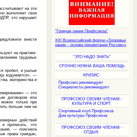
ассчитывают на эти
тно выполняет свои
ЛДПР, это нарушает
"Горячая линия Профсоюза"
предложили внести
XXI Всероссийский форум «Здоровье
нации – основа процветания России»»
ьзуют на практике.
"ЭТО НАДО ЗНАТЬ"
новлением трудовых
СРОЧНО НУЖНА ВАША ПОМОЩЬ
ся пробел, и ушлые
гда вздумается», —
КРИЗИС:
тва, материнства и
Профсоюз рекомендует
Специалисты рекомендуют
ремирование» — это
ным договором или
ПРОФСОЮЗ СВОИМ ЧЛЕНАМ -
 можно только при
КУЛЬТУРА И СПОРТ:
тить больше чем на
Спортивный клуб Профсоюза
Дом культуры Профсоюза
вомерных действий
 и прописать, что
ПРОФСОЮЗ СВОИМ ЧЛЕНАМ -
кания, — пояснила
ОТДЫХ:
ые права граждан,