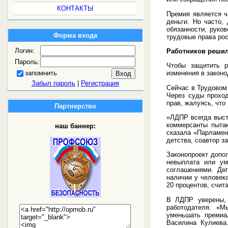
КОНТАКТЫ
Премия является ч
деньги. Но часто,
обязанности, руко
Форма входа
трудовые права рос
Логин:
Работников решил
Пароль:
Чтобы защитить р
запомнить
изменения в законо
Забыл пароль
|
Регистрация
Сейчас в Трудовом 
Через суды проход
прав, жалуясь, что
Партнерство
«ЛДПР всегда выст
коммерсанты пытаю
наш баннер:
сказала «Парламент
детства, соавтор з
Законопроект допо
невыплата или ум
соглашениями. Де
наличии у человек
20 процентов, счит
В ЛДПР уверены, 
работодателя. «М
уменьшать премиа
Василина Кулиева