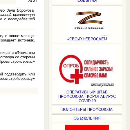
СОБЫТИЯ
20:31
го дела Воронова,
анной организации
ые с пострадавшей
ту в конце месяца.
#СВОИХНЕБРОСАЕМ
ообщает источник,
рвиса» и «Форматом
оговора со стороны
Проектстройсервис»
ой подтвердить или
оектстройсервису»
ОПЕРАТИВНЫЙ ШТАБ
ПРОФСОЮЗА - КОРОНАВИРУС
COVID-19
ВОЛОНТЕРЫ ПРОФСОЮЗА
.
ОБЪЯВЛЕНИЯ