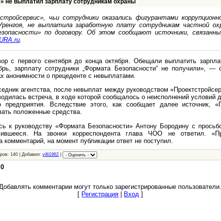
» не выплатил зарплату сотрудникам охраны
стройсервис», чьи сотрудники оказались фигурантами коррупционно
 Уренгоя, не выплатила заработную плату сотрудникам частной охр
зопасности» по договору. Об этом сообщают источники, связанн
URA.ru
.
ор с первого сентября до конца октября. Обещали выплатить зарпла
рь, зарплату сотрудники „Формата Безопасности“ не получили», — с
ах анонимности о прецеденте с невыплатами.
седник агентства, после невыплат между руководством «Проектстройсе
одилась встреча, в ходе которой сообщалось о неисполнений условий д
о предприятия. Вследствие этого, как сообщает далее источник, «
вать положенные средства.
сь к руководству «Формата Безопасности» Антону Бородину с просьб
чившееся. На звонки корреспондента глава ЧОО не ответил. «Пр
а комментарий, на момент публикации ответ не поступил.
ров: 140 | Добавил:
villi1962
|
:
0
Добавлять комментарии могут только зарегистрированные пользователи
[
Регистрация
|
Вход
]