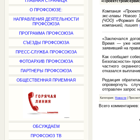
ГЛАВНАЯ СТРАНИЦА
«Проектстройсервис
О ПРОФСОЮЗЕ:
Компания «Проект
экс-главы Нового
НАПРАВЛЕНИЯ ДЕЯТЕЛЬНОСТИ
(ЧОО) «Формат Бе
ПРОФСОЮЗА
компанией, пишет
ПРОГРАММА ПРОФСОЮЗА
«Заключался догов
СЪЕЗДЫ ПРОФСОЮЗА
Время — уже нояб
заявивший на прав
ПРЕСС-СЛУЖБА ПРОФСОЮЗА
Как сообщает собе
ФОТОАРХИВ ПРОФСОЮЗА
Безопасности» пров
частного охранног
ПАРТНЕРЫ ПРОФСОЮЗА
отказался выплачи
Редакция обратила
ОБЩЕСТВЕННАЯ ПРИЕМНАЯ
опровергнуть слу
отправлен запрос н
Категория:
Новости
| Просмот
Всего комментариев
ОБСУЖДАЕМ
ПРОФСОЮЗ ТВ