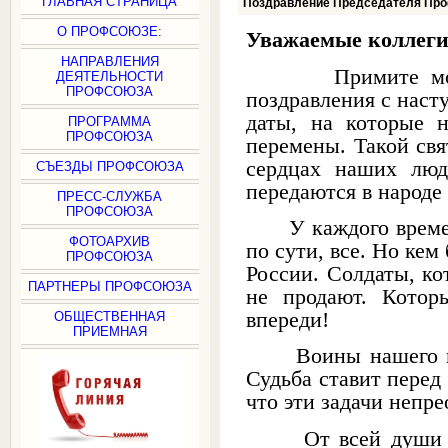
ГЛАВНАЯ СТРАНИЦА
Поздравление Председателя Пр
О ПРОФСОЮЗЕ:
Уважаемые коллеги 
НАПРАВЛЕНИЯ
Примите мои сам
ДЕЯТЕЛЬНОСТИ
ПРОФСОЮЗА
поздравления с нас
даты, на которые 
ПРОГРАММА
ПРОФСОЮЗА
перемены. Такой свя
сердцах наших люд
СЪЕЗДЫ ПРОФСОЮЗА
передаются в народе
ПРЕСС-СЛУЖБА
ПРОФСОЮЗА
У каждого времени 
ФОТОАРХИВ
по сути, все. Но кем
ПРОФСОЮЗА
России. Солдаты, ко
ПАРТНЕРЫ ПРОФСОЮЗА
не продают. Котор
впереди!
ОБЩЕСТВЕННАЯ
ПРИЕМНАЯ
Воины нашего врем
Судьба ставит перед
что эти задачи непр
От всей души жел