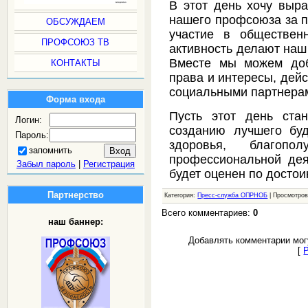
В этот день хочу выра
нашего профсоюза за п
ОБСУЖДАЕМ
участие в обществен
ПРОФСОЮЗ ТВ
активность делают наш
Вместе мы можем доб
КОНТАКТЫ
права и интересы, дей
социальными партнера
Форма входа
Пусть этот день ста
Логин:
созданию лучшего бу
Пароль:
здоровья, благо
запомнить
профессиональной дея
Забыл пароль
|
Регистрация
будет оценен по достои
Партнерство
Категория:
Пресс-служба ОПРНОБ
| Просмотров
Всего комментариев:
0
наш баннер:
Добавлять комментарии мог
[