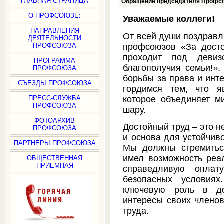
ГЛАВНАЯ СТРАНИЦА
Обращение председателя Профсо
О ПРОФСОЮЗЕ:
Уважаемые коллеги!
НАПРАВЛЕНИЯ
От всей души поздравл
ДЕЯТЕЛЬНОСТИ
профсоюзов «За досто
ПРОФСОЮЗА
проходит под деви
ПРОГРАММА
благополучия семьи!»
ПРОФСОЮЗА
борьбы за права и инт
СЪЕЗДЫ ПРОФСОЮЗА
гордимся тем, что я
которое объединяет 
ПРЕСС-СЛУЖБА
ПРОФСОЮЗА
шару.
ФОТОАРХИВ
Достойный труд – это н
ПРОФСОЮЗА
и основа для устойчив
ПАРТНЕРЫ ПРОФСОЮЗА
Мы должны стремитьс
имел возможность реал
ОБЩЕСТВЕННАЯ
ПРИЕМНАЯ
справедливую опла
безопасных условиях
ключевую роль в до
интересы своих членов
труда.