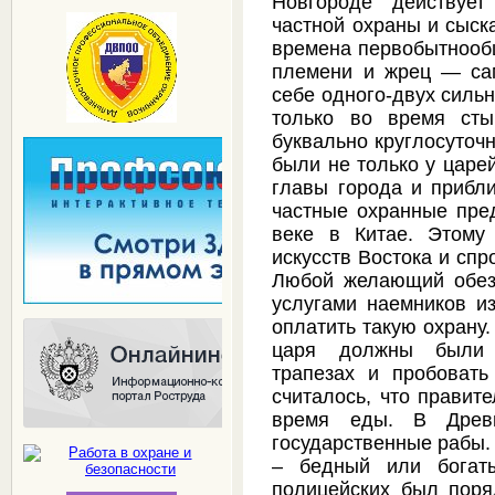
Новгороде действуе
частной охраны и сыск
времена первобытнообщ
племени и жрец — са
себе одного-двух сильн
только во время сты
буквально круглосуточ
были не только у царе
главы города и прибл
частные охранные пре
веке в Китае. Этому
искусств Востока и спр
Любой желающий обезо
услугами наемников и
оплатить такую охрану
царя должны были о
трапезах и пробовать
считалось, что правит
время еды. В Древ
государственные рабы.
– бедный или богаты
полицейских был поря