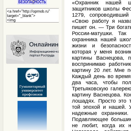
«Охранник нашей ш
защитников школы Фе
1279, сопроводивший
«Свою работу я назв
пишет он. — Три бога
России-матушки. Так
охранника нашей шко
жизни и безопасност
которая у меня возни
картины Васнецова, 
воспринимаю работни
картину 20 лет. Мне 
Каждый день во время 
два часа, чтобы пол
Третьяковскую галере
картину Васнецова. Ко
лошадях. Просто это 
той эпохой и нашей. 
надежные охранники
Подавляющее большинс
не любит, когда их 