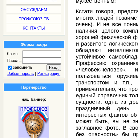
мужественным!
ОБСУЖДАЕМ
Кстати говоря, предст
многих людей позаимс
ПРОФСОЮЗ ТВ
очень). И не все пони
КОНТАКТЫ
наличия целого компл
хорошей физической ф
и развитого логическо
Форма входа
обладают интеллект
Логин:
устойчивое самообла
Пароль:
Профессию охранник
запомнить
«человек-человек»,
Забыл пароль
|
Регистрация
пользоваться оружие
транспортом и т.п., 
Партнерство
примечательно, что пр
единый справочник тол
наш баннер:
сущности, одна из др
праздничный день,
интересных фактов об 
может быть, вы не зн
заглавное фото. В с
без опасности» бы пр