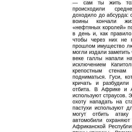
— сам ты жить тож
происходили средн
доходило до абсурда: с
воины кончали жиз
«нефтяных королей» по
в день и, как правил
чтобы через них не 
прошлом имущество л
могли издали заметить ч
веке галлы напали на
исключением Капито
крепостным стенам
подниматься. Гуси, к
кричать и разбудили
отбита. В Африке и 
используют страусов. 
охоту нападать на ст
пастухи используют д
могут отбить атаку
автомобили охраняют
Африканской Республи