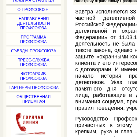
ГЛАВНАЯ СТРАНИЦА
Навстречу отраслевому Праздник
О ПРОФСОЮЗЕ:
Завтра исполняется 33
частной детективн
НАПРАВЛЕНИЯ
ДЕЯТЕЛЬНОСТИ
Российской Федерации»
ПРОФСОЮЗА
детективной и охран
Федерации» от 11.03.1
ПРОГРАММА
ПРОФСОЮЗА
деятельность не была
тексте закона, однако 
СЪЕЗДЫ ПРОФСОЮЗА
защите «охранными ко
ПРЕСС-СЛУЖБА
клиента и его интересо
ПРОФСОЮЗА
с договорами. И именн
ФОТОАРХИВ
начало история пр
ПРОФСОЮЗА
детективов. Указ гл
ПАРТНЕРЫ ПРОФСОЮЗА
памятного дня отсут
лица, работающие в 
ОБЩЕСТВЕННАЯ
внимания социума, пре
ПРИЕМНАЯ
правил поведения, учр
Руководство Профсо
причастных к этому 
крепким, рука и глаз