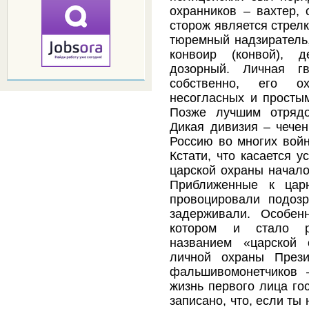
охранников – вахтер, 
сторож является стрелк
тюремный надзиратель,
конвоир (конвой), д
дозорный. Личная г
собственно, его о
несогласных и простым
Позже лучшим отрядо
Дикая дивизия – чечен
Россию во многих войн
Кстати, что касается у
царской охраны начало
Приближенные к цар
провоцировали подоз
задерживали. Особен
котором и стало р
названием «царской 
личной охраны През
фальшивомонетчиков 
жизнь первого лица го
записано, что, если ты 