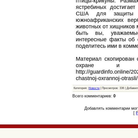
птицы-крикуны. Разм
ястребиных достигает
США для защиты о
южноафриканских вер
животных от хищников 
быть вы, уважаемые
интересные факты об 
поделитесь ими в комм
Материал скопирован 
охране и безо
http://guardinfo.online/
chastnoj-oxrannoj-otrasli/
Категория:
Новости
| Просмотров: 336 | Добави
Всего комментариев:
0
Добавлять комментарии мог
[