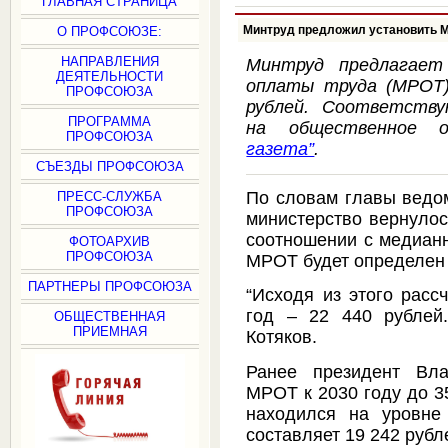
ГЛАВНАЯ СТРАНИЦА
Минтруд предложил установить МР
О ПРОФСОЮЗЕ:
НАПРАВЛЕНИЯ
Минтруд предлагает
ДЕЯТЕЛЬНОСТИ
оплаты труда (МРОТ)
ПРОФСОЮЗА
рублей. Соответству
ПРОГРАММА
на общественное 
ПРОФСОЮЗА
газета”
.
СЪЕЗДЫ ПРОФСОЮЗА
По словам главы ведом
ПРЕСС-СЛУЖБА
ПРОФСОЮЗА
министерство вернулос
соотношении с медианн
ФОТОАРХИВ
ПРОФСОЮЗА
МРОТ будет определен 
ПАРТНЕРЫ ПРОФСОЮЗА
“Исходя из этого рас
год – 22 440 рублей.
ОБЩЕСТВЕННАЯ
ПРИЕМНАЯ
Котяков.
Ранее президент Вла
МРОТ к 2030 году до 3
находился на уровне
составляет 19 242 рубл