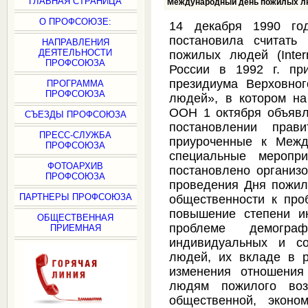
ГЛАВНАЯ СТРАНИЦА
Международный день пожилых 
О ПРОФСОЮЗЕ:
14 декабря 1990 го
постановила считать
НАПРАВЛЕНИЯ
ДЕЯТЕЛЬНОСТИ
пожилых людей (Intern
ПРОФСОЮЗА
России в 1992 г. пр
президиума Верховно
ПРОГРАММА
ПРОФСОЮЗА
людей», в котором на
ООН 1 октября объяв
СЪЕЗДЫ ПРОФСОЮЗА
постановлении прави
ПРЕСС-СЛУЖБА
приуроченные к Меж
ПРОФСОЮЗА
специальные меропри
ФОТОАРХИВ
постановлено организ
ПРОФСОЮЗА
проведения Дня пожил
ПАРТНЕРЫ ПРОФСОЮЗА
общественности к про
повышение степени и
ОБЩЕСТВЕННАЯ
проблеме демограф
ПРИЕМНАЯ
индивидуальных и со
людей, их вкладе в р
изменения отношения
людям пожилого возр
общественной, эконо