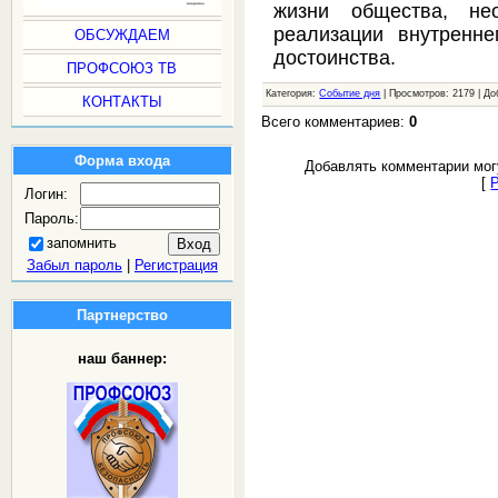
жизни общества, не
реализации внутренн
ОБСУЖДАЕМ
достоинства.
ПРОФСОЮЗ ТВ
Категория:
Событие дня
| Просмотров: 2179 | Д
КОНТАКТЫ
Всего комментариев:
0
Форма входа
Добавлять комментарии мог
[
Логин:
Пароль:
запомнить
Забыл пароль
|
Регистрация
Партнерство
наш баннер: