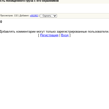
сть похищенного груза с его охранников
 Просмотров: 132 | Добавил:
villi1962
|
:
0
Добавлять комментарии могут только зарегистрированные пользователи
[
Регистрация
|
Вход
]