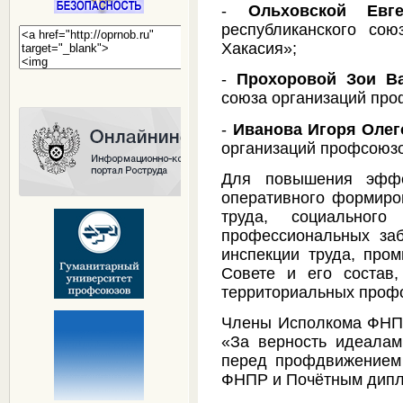
-
Ольховской Евг
республиканского со
Хакасия»;
-
Прохоровой Зои В
союза организаций пр
-
Иванова Игоря Олег
организаций профсоюз
Для повышения эффе
оперативного формиро
труда, социальног
профессиональных заб
инспекции труда, про
Совете и его состав
территориальных проф
Члены Исполкома ФНПР
«За верность идеалам
перед профдвижением 
ФНПР и Почётным дип