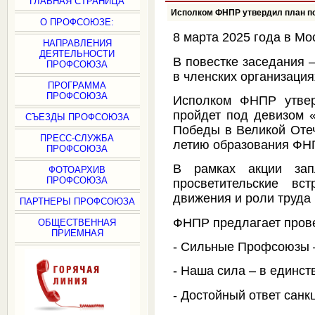
ГЛАВНАЯ СТРАНИЦА
Исполком ФНПР утвердил план по
О ПРОФСОЮЗЕ:
8 марта 2025 года в М
НАПРАВЛЕНИЯ
ДЕЯТЕЛЬНОСТИ
В повестке заседания 
ПРОФСОЮЗА
в членских организаци
ПРОГРАММА
ПРОФСОЮЗА
Исполком ФНПР утвер
пройдет под девизом 
СЪЕЗДЫ ПРОФСОЮЗА
Победы в Великой Отеч
ПРЕСС-СЛУЖБА
летию образования ФНПР
ПРОФСОЮЗА
В рамках акции зап
ФОТОАРХИВ
ПРОФСОЮЗА
просветительские вс
движения и роли труда
ПАРТНЕРЫ ПРОФСОЮЗА
ФНПР предлагает прове
ОБЩЕСТВЕННАЯ
ПРИЕМНАЯ
- Сильные Профсоюзы –
- Наша сила – в единст
- Достойный ответ санк