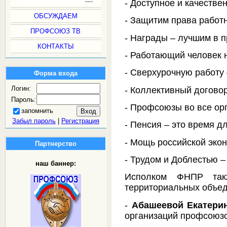
- Доступное и качестве
ОБСУЖДАЕМ
- Защитим права работн
ПРОФСОЮЗ ТВ
- Награды – лучшим в 
КОНТАКТЫ
- Работающий человек 
- Сверхурочную работу 
Форма входа
Логин:
- Коллективный догово
Пароль:
- Профсоюзы во все ор
запомнить
Забыл пароль
|
Регистрация
- Пенсия – это время д
- Мощь российской экон
Партнерство
- Трудом и Доблестью –
наш баннер:
Исполком ФНПР такж
территориальных объе
-
Абашеевой Екатери
организаций профсоюзо