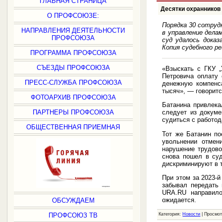
ГЛАВНАЯ СТРАНИЦА
Десятки охранников
О ПРОФСОЮЗЕ:
Порядка 30 сотруд
НАПРАВЛЕНИЯ ДЕЯТЕЛЬНОСТИ
в управление дела
ПРОФСОЮЗА
суд удалось дока
Копия судебного р
ПРОГРАММА ПРОФСОЮЗА
СЪЕЗДЫ ПРОФСОЮЗА
«Взыскать с ГКУ „
Петровича оплату 
ПРЕСС-СЛУЖБА ПРОФСОЮЗА
денежную компенс
тысяч», — говорит
ФОТОАРХИВ ПРОФСОЮЗА
Батанина привлека
ПАРТНЕРЫ ПРОФСОЮЗА
следует из докуме
судиться с работод
ОБЩЕСТВЕННАЯ ПРИЕМНАЯ
Тот же Батанин по
увольнении отме
нарушение трудово
снова пошел в суд
дискриминируют в 
При этом за 2023-й
забывал передать 
URA.RU направило
ожидается.
ОБСУЖДАЕМ
ПРОФСОЮЗ ТВ
Категория:
Новости
| Просмот