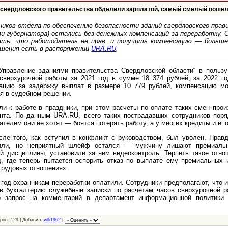
 свердловского правительства обделили зарплатой, самый смелый пошел
ников отдела по обеспечению безопасности зданий свердловского пра
ми губернатора) остались без денежных компенсаций за переработку. О
зать, что работодатель не прав, и получить компенсацию — больше
ешения есть в распоряжении
URA.RU
.
Управление зданиями правительства Свердловской области“ в польз
сверхурочной работы за 2021 год в сумме 18 374 рублей, за 2022 г
ацию за задержку выплат в размере 10 779 рублей, компенсацию мо
ся в судебном решении.
ли к работе в праздники, при этом расчеты по оплате таких смен прои
нта. По данным URA.RU, всего таких пострадавших сотрудников поря
ателем они не хотят — боятся потерять работу, а у многих кредиты и ипо
сле того, как вступил в конфликт с руководством, был уволен. Правд
нили, но неприятный шлейф остался — мужчину лишают премиальн
й дисциплины, установили за ним видеоконтроль. Терпеть такое отно
, где теперь пытается оспорить отказ по выплате ему премиальных и
трудовых отношениях.
 год охранникам переработки оплатили. Сотрудники предполагают, что 
в бухгалтерию служебные записки по расчетам часов сверхурочной р
 запрос на комментарий в департамент информационной политики г
ров: 129 | Добавил:
villi1962
|