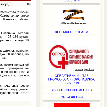
СОБЫТИЯ
16:04
 в суд
вительства (входит
дному из них через
 50 тысяч рублей.
#СВОИХНЕБРОСАЕМ
у Батанина Николая
од — 27 184 рубля,
рального вреда 10
зводились неверно,
дка 30 человек, но
теки.
а, потом приказ об
ых, проверяют на
шение он не стал и
 доказать, что его
ОПЕРАТИВНЫЙ ШТАБ
ПРОФСОЮЗА - КОРОНАВИРУС
COVID-19
их начальник просто
аботы сотрудников.
ВОЛОНТЕРЫ ПРОФСОЮЗА
убернатора, ответ
ОБЪЯВЛЕНИЯ