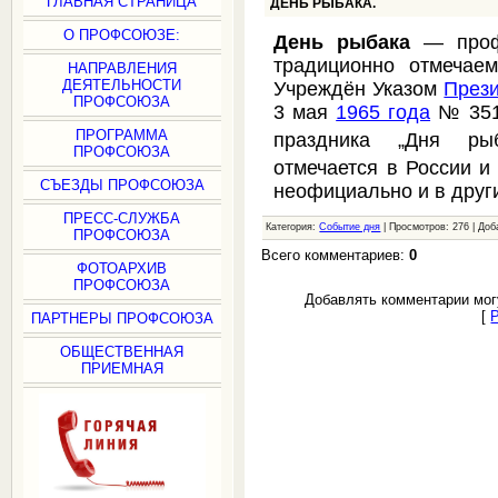
ГЛАВНАЯ СТРАНИЦА
ДЕНЬ РЫБАКА.
О ПРОФСОЮЗЕ:
День рыбака
— проф
традиционно отмеча
НАПРАВЛЕНИЯ
ДЕЯТЕЛЬНОСТИ
Учреждён Указом
През
ПРОФСОЮЗА
3 мая
1965 года
№ 3519
ПРОГРАММА
праздника „Дня рыб
ПРОФСОЮЗА
отмечается в России и
СЪЕЗДЫ ПРОФСОЮЗА
неофициально и в друг
ПРЕСС-СЛУЖБА
Категория:
Событие дня
| Просмотров: 276 | До
ПРОФСОЮЗА
Всего комментариев:
0
ФОТОАРХИВ
ПРОФСОЮЗА
Добавлять комментарии мог
[
ПАРТНЕРЫ ПРОФСОЮЗА
ОБЩЕСТВЕННАЯ
ПРИЕМНАЯ