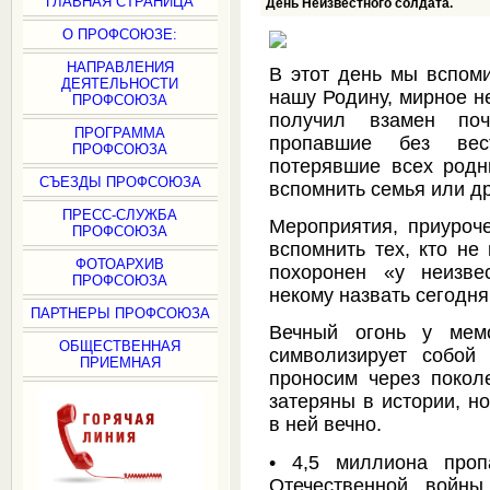
ГЛАВНАЯ СТРАНИЦА
День Неизвестного солдата.
О ПРОФСОЮЗЕ:
НАПРАВЛЕНИЯ
В этот день мы вспоми
ДЕЯТЕЛЬНОСТИ
нашу Родину, мирное н
ПРОФСОЮЗА
получил взамен по
ПРОГРАММА
пропавшие без вес
ПРОФСОЮЗА
потерявшие всех родны
СЪЕЗДЫ ПРОФСОЮЗА
вспомнить семья или др
ПРЕСС-СЛУЖБА
Мероприятия, приуроч
ПРОФСОЮЗА
вспомнить тех, кто не
ФОТОАРХИВ
похоронен «у неизве
ПРОФСОЮЗА
некому назвать сегодня
ПАРТНЕРЫ ПРОФСОЮЗА
Вечный огонь у мемо
ОБЩЕСТВЕННАЯ
символизирует собой
ПРИЕМНАЯ
проносим через покол
затеряны в истории, н
в ней вечно.
• 4,5 миллиона проп
Отечественной войны