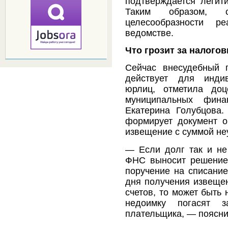
подтверждается легит
Таким образом, ст
целесообразности р
ведомстве.
Что грозит за налого
Сейчас внесудебный 
действует для инди
юрлиц, отметила доц
муниципальных фин
Екатерина Голубцова.
формирует документ о
извещение с суммой не
— Если долг так и не
ФНС выносит решение 
поручение на списание
дня получения извещен
счетов, то может быть
недоимку погасят з
плательщика, — поясни