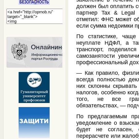
должен был оплатить с
партнер Tax & Legal
отметил: ФНС может об
если сумма недоимки п
По статистике, чаще
неуплате НДФЛ, а та
транспорт, поделился
самозанятости увелич
профессиональный дох
— Как правило, физлиц
всегда полностью дек
них склонны скрывать 
налогов, особенно ког
того, не все гра
обязательствах, — под
По предлагаемым пра
уведомление о взыскан
будет не согласен,
перерасчете или жалобу