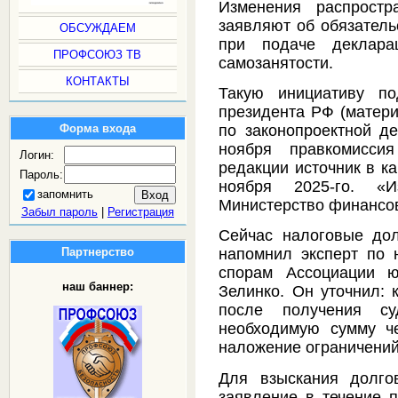
Изменения распростр
заявляют об обязатель
ОБСУЖДАЕМ
при подаче деклара
ПРОФСОЮЗ ТВ
самозанятости.
КОНТАКТЫ
Такую инициативу п
президента РФ (матери
по законопроектной де
Форма входа
ноября правкомиссия
Логин:
редакции источник в ка
Пароль:
ноября 2025-го. «
запомнить
Министерство финансо
Забыл пароль
|
Регистрация
Сейчас налоговые дол
Партнерство
напомнил эксперт по 
спорам Ассоциации ю
наш баннер:
Зелинко. Он уточнил: 
после получения су
необходимую сумму че
наложение ограничений
Для взыскания долго
заявление в течение п