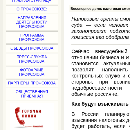
ГЛАВНАЯ СТРАНИЦА
Бесспорное дело: налоговая смож
О ПРОФСОЮЗЕ:
НАПРАВЛЕНИЯ
Налоговые органы смог
ДЕЯТЕЛЬНОСТИ
суда — если человек
ПРОФСОЮЗА
законопроект подгот
ПРОГРАММА
комиссия его одобрила
ПРОФСОЮЗА
СЪЕЗДЫ ПРОФСОЮЗА
Сейчас внесудебный
отношении бизнеса и И
ПРЕСС-СЛУЖБА
ПРОФСОЮЗА
становится актуаль
позволят наполнит
ФОТОАРХИВ
ПРОФСОЮЗА
контрольных служб и с
стороны, при возни
ПАРТНЕРЫ ПРОФСОЮЗА
недобросовестности
ОБЩЕСТВЕННАЯ
обычные россияне.
ПРИЕМНАЯ
Как будут взыскивать
В России планирую
взыскания налоговых д
будет работать, если 