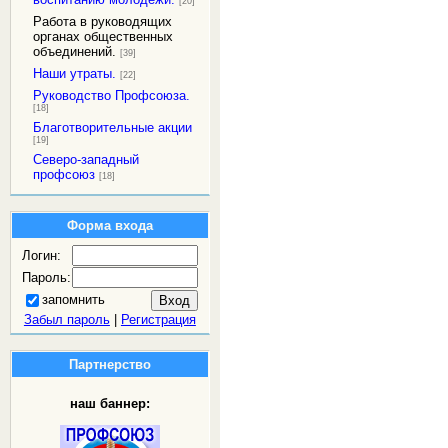
[20]
Работа в руководящих
органах общественных
объединений.
[39]
Наши утраты.
[22]
Руководство Профсоюза.
[18]
Благотворительные акции
[19]
Северо-западный
профсоюз
[18]
Форма входа
Логин:
Пароль:
запомнить
Забыл пароль
|
Регистрация
Партнерство
наш баннер: