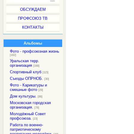
ОБСУЖДАЕМ
ПРОФСОЮЗ ТВ
КОНТАКТЫ
Альбомы
Фото - профсоюзная жизнь
[162]
Уральская терр.
организация
[168]
Спортивный клуб
[115]
Съезды ОПРНОБ.
[30]
Фото - Карикатуры и
смешные фото
[29]
Дом культуры.
[86]
Московская городская
организация.
[78]
Молодёжный Совет
профсоюза.
[23]
Работа по военно-
патриотическому
воспитанию молодёжи.