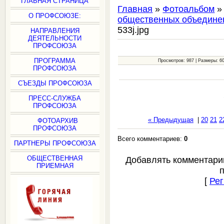
ГЛАВНАЯ СТРАНИЦА
Главная
»
Фотоальбом
О ПРОФСОЮЗЕ:
общественных объедине
533j.jpg
НАПРАВЛЕНИЯ
ДЕЯТЕЛЬНОСТИ
ПРОФСОЮЗА
ПРОГРАММА
Просмотров: 987 | Размеры: 600
ПРОФСОЮЗА
СЪЕЗДЫ ПРОФСОЮЗА
ПРЕСС-СЛУЖБА
ПРОФСОЮЗА
« Предыдущая
|
20
21
2
ФОТОАРХИВ
ПРОФСОЮЗА
Всего комментариев:
0
ПАРТНЕРЫ ПРОФСОЮЗА
ОБЩЕСТВЕННАЯ
Добавлять комментари
ПРИЕМНАЯ
[
Рег