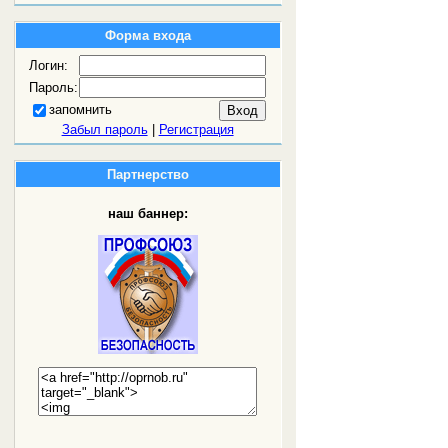
Форма входа
Логин:
Пароль:
запомнить
Забыл пароль
|
Регистрация
Партнерство
наш баннер: