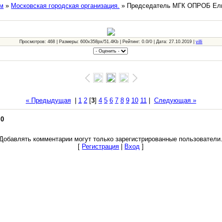
м
»
Московская городская организация.
» Председатель МГК ОПРОБ Ели
Просмотров: 468 | Размеры: 600x358px/51.4Kb | Рейтинг: 0.0/0 | Дата: 27.10.2019 |
villi
« Предыдущая
|
1
2
[
3
]
4
5
6
7
8
9
10
11
|
Следующая »
:
0
Добавлять комментарии могут только зарегистрированные пользователи
[
Регистрация
|
Вход
]