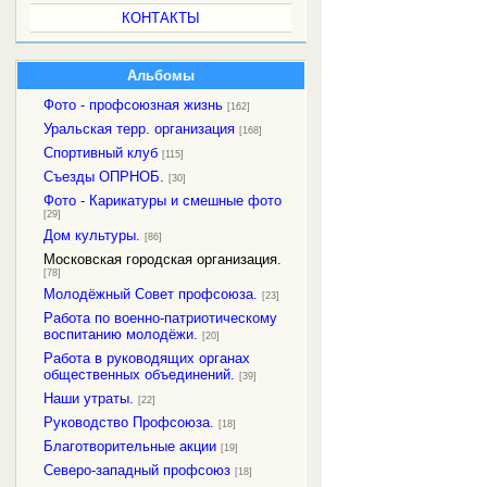
КОНТАКТЫ
Альбомы
Фото - профсоюзная жизнь
[162]
Уральская терр. организация
[168]
Спортивный клуб
[115]
Съезды ОПРНОБ.
[30]
Фото - Карикатуры и смешные фото
[29]
Дом культуры.
[86]
Московская городская организация.
[78]
Молодёжный Совет профсоюза.
[23]
Работа по военно-патриотическому
воспитанию молодёжи.
[20]
Работа в руководящих органах
общественных объединений.
[39]
Наши утраты.
[22]
Руководство Профсоюза.
[18]
Благотворительные акции
[19]
Северо-западный профсоюз
[18]