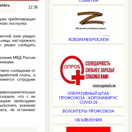
СОБЫТИЯ
ралась
12:36
 уже предотвращал
ного поступка.
матной зоне увидел
#СВОИХНЕБРОСАЕМ
льницы насторожило
он решил сообщить
авления МВД России
нниками.
упило сообщение от
аработной платы, а
вяжется сотрудник
правоохранительных
ОПЕРАТИВНЫЙ ШТАБ
сказали, что с ее
ПРОФСОЮЗА - КОРОНАВИРУС
нщине необходимо
COVID-19
ыполнить указания
ата, ее остановил
ВОЛОНТЕРЫ ПРОФСОЮЗА
ОБЪЯВЛЕНИЯ