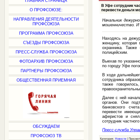
ГЛАВНАЯ СТРАНИЦА
В Уфе сотрудник ча
О ПРОФСОЮЗЕ:
перевести деньги м
НАПРАВЛЕНИЯ ДЕЯТЕЛЬНОСТИ
Начальник дежурн
ПРОФСОЮЗА
мошенничество. И 
ПРОГРАММА ПРОФСОЮЗА
Находясь на дежур
СЪЕЗДЫ ПРОФСОЮЗА
женщину, которая 
охранника. Также
ПРЕСС-СЛУЖБА ПРОФСОЮЗА
полицейским.
Выехав по указанн
ФОТОАРХИВ ПРОФСОЮЗА
по городу Уфе пог
ПАРТНЕРЫ ПРОФСОЮЗА
В ходе дальнейшег
сотрудника образо
ОБЩЕСТВЕННАЯ ПРИЕМНАЯ
также говорилось
правоохранительны
Далее с ней начал
органов. Они под
банковского сче
перевести имеющи
аферистов и снял
сотрудник частного
ОБСУЖДАЕМ
Пресс-служба Упра
ПРОФСОЮЗ ТВ
Категория:
Новости
| Просмот