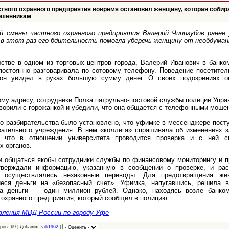
стного охранного предприятия вовремя остановил женщину, которая соби
ошенникам
ой смены частного охранного предприятия Валерий Чипизубов ранее
в этот раз его бдительность помогла уберечь женщину от необдуман
стве в одном из торговых центров города, Валерий Иванович в банко
постоянно разговаривала по сотовому телефону. Поведение посетите
 он увидел в руках большую сумму денег. О своих подозрениях 
ому адресу, сотрудники Полка патрульно-постовой службы полиции Упр
оворили с горожанкой и убедили, что она общается с телефонными моше
о разбирательства было установлено, что уфимке в мессенджере пост
вательного учреждения. В нем «коллега» спрашивала об изменениях з
, что в отношении университета проводится проверка и с ней с
х органов.
и общаться якобы сотрудники службы по финансовому мониторингу и 
тверждали информацию, указанную в сообщении о проверке, и рас
та осуществлялись незаконные переводы. Для предотвращения же
еся деньги на «безопасный счет». Уфимка, напугавшись, решила в
а деньги — один миллион рублей. Однако, находясь возле банком
 охранного предприятия, который сообщил в полицию.
вления МВД России по городу Уфе
ров: 69 | Добавил:
villi1962
|