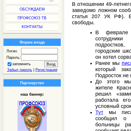
В отношении 49-летнег
ОБСУЖДАЕМ
заведомо ложном сообщ
статья 207 УК РФ). 
ПРОФСОЮЗ ТВ
свободы.
КОНТАКТЫ
В феврале 
сотрудники
Форма входа
подростков
городские шк
Логин:
он хотел сорв
Пароль:
Ранее мы
пис
запомнить
который зак
Забыл пароль
|
Регистрация
Подросток не 
До этого 
Партнерство
жителе Красн
решил «зами
наш баннер:
работала ег
условный срок
Тут
мы писал
сообщил о 
больницы р
сообщает ред