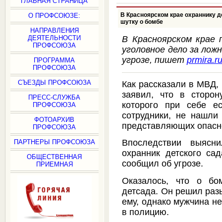
ГЛАВНАЯ СТРАНИЦА
В Красноярском крае охраннику д
О ПРОФСОЮЗЕ:
шутку о бомбе
НАПРАВЛЕНИЯ
ДЕЯТЕЛЬНОСТИ
В Красноярском крае 
ПРОФСОЮЗА
уголовное дело за лож
угрозе, пишет
prmira.r
ПРОГРАММА
ПРОФСОЮЗА
СЪЕЗДЫ ПРОФСОЮЗА
Как рассказали в МВД,
заявил, что в сторон
ПРЕСС-СЛУЖБА
которого при себе е
ПРОФСОЮЗА
сотрудники, не нашли
ФОТОАРХИВ
представляющих опасн
ПРОФСОЮЗА
Впоследствии выясн
ПАРТНЕРЫ ПРОФСОЮЗА
охранник детского са
ОБЩЕСТВЕННАЯ
сообщил об угрозе.
ПРИЕМНАЯ
Оказалось, что о бо
детсада. Он решил раз
ему, однако мужчина не
в полицию.