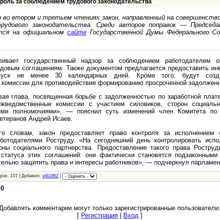
троль за соблюдением трудового законодательства
 во втором и третьем чтениях закон, направленный на совершенство
рудового законодательства. Среди авторов поправок — Председ
ется на официальном
сайте
Государственной Думы Федерального Со
ливает государственный надзор за соблюдением работодателем о
удовым соглашениям. Также документом предлагается предоставить и
пуск не менее 30 календарных дней. Кроме того, будут созд
комиссии для противодействия формированию просроченной задолженно
вая глава, посвященная борьбе с задолженностью по заработной плате
жведомственные комиссии с участием силовиков, сторон социальн
ими полномочиями», — пояснил суть изменений член Комитета по 
ветеранов Андрей Исаев.
го словам, закон предоставляет право контроля за исполнением
ботодателями Роструду. «На сегодняшний день контролировать испо
оны социального партнерства. Предоставление такого права Роструд
статуса этих соглашений: они фактически становятся подзаконными
тельно защитить права и интересы работников», — подчеркнул парламен
ров: 107 | Добавил:
villi1962
|
:
0
Добавлять комментарии могут только зарегистрированные пользователи
[
Регистрация
|
Вход
]