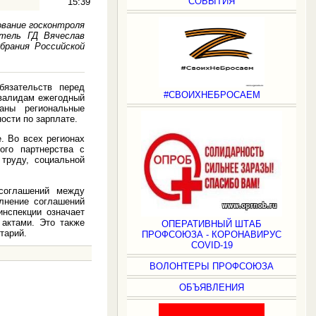
СОБЫТИЯ
15:39
вание госконтроля
атель ГД Вячеслав
брания Российской
бязательств перед
#СВОИХНЕБРОСАЕМ
нвалидам ежегодный
аны региональные
сти по зарплате.
. Во всех регионах
ого партнерства с
труду, социальной
 соглашений между
лнение соглашений
инспекции означает
 актами. Это также
ОПЕРАТИВНЫЙ ШТАБ
тарий.
ПРОФСОЮЗА - КОРОНАВИРУС
COVID-19
ВОЛОНТЕРЫ ПРОФСОЮЗА
ОБЪЯВЛЕНИЯ
.