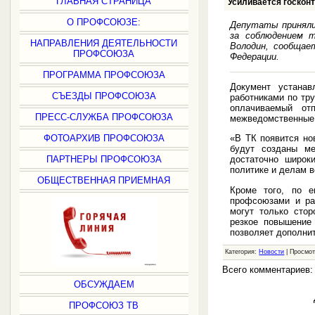
ГЛАВНАЯ СТРАНИЦА
Усиливается госкон
О ПРОФСОЮЗЕ:
Депутаты приняли
за соблюдением т
НАПРАВЛЕНИЯ ДЕЯТЕЛЬНОСТИ
Володин, сообща
ПРОФСОЮЗА
Федерации.
ПРОГРАММА ПРОФСОЮЗА
Документ устанав
СЪЕЗДЫ ПРОФСОЮЗА
работниками по тр
оплачиваемый от
ПРЕСС-СЛУЖБА ПРОФСОЮЗА
межведомственные 
ФОТОАРХИВ ПРОФСОЮЗА
«В ТК появится но
будут созданы ме
ПАРТНЕРЫ ПРОФСОЮЗА
достаточно широк
политике и делам 
ОБЩЕСТВЕННАЯ ПРИЕМНАЯ
Кроме того, по е
профсоюзами и ра
могут только стор
резкое повышение 
позволяет дополни
Категория:
Новости
| Просмот
Всего комментариев
ОБСУЖДАЕМ
ПРОФСОЮЗ ТВ