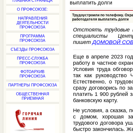
ГЛАВНАЯ СТРАНИЦА
выплатить долги
О ПРОФСОЮЗЕ:
Трудоустроили по телефону. Охра
НАПРАВЛЕНИЯ
работодателя выплатить долги
ДЕЯТЕЛЬНОСТИ
ПРОФСОЮЗА
Отстоять трудовые п
специалисты Цен
ПРОГРАММА
ПРОФСОЮЗА
пишет
ДОМОВОЙ СОВ
СЪЕЗДЫ ПРОФСОЮЗА
Еще в апреле 2023 год
ПРЕСС-СЛУЖБА
работу в частное охра
ПРОФСОЮЗА
Условия труда обговор
ФОТОАРХИВ
так как руководство 
ПРОФСОЮЗА
Естественно, о трудов
ПАРТНЕРЫ ПРОФСОЮЗА
сразу договорись по з
платить 1 900 рублей з
ОБЩЕСТВЕННАЯ
ПРИЕМНАЯ
банковскую карту.
Не условия, а сказка,
с домом, хорошая за
трудового договора уш
быстро закончилась. Ж