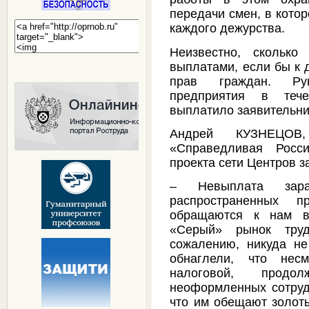
передачи смен, в кото
каждого дежурства.
Неизвестно, скольк
выплатами, если бы к 
прав граждан. Рук
предприятия в теч
выплатило заявительни
Андрей КУЗНЕЦОВ
«Справедливая Росс
проекта сети Центров 
– Невыплата зар
распространенных 
обращаются к нам в
«Серый» рынок тру
сожалению, никуда не
обнаглели, что нес
налоговой, прод
неоформленных сотрудн
что им обещают золоты