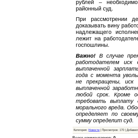
рублей – необходимо
районный суд.
При рассмотрении д
доказывать вину работ
надлежащего исполне
лежит на работодател
госпошлины.
Важно!
В случае пре
работодателем иск о
выплаченной зарплат
года с момента увол
не прекращены, иск 
выплаченной заработ
любой срок. Кроме о
требовать выплату 
морального вреда. Обо
определяет по своем
сумму определит суд.
Категория:
Новости
| Просмотров: 170 | Добави
Всего комментариев:
0