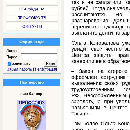
так и не заплатили, 
рублей. Тогда она увол
ОБСУЖДАЕМ
рассчитаются. Но
ПРОФСОЮЗ ТВ
разочарование. Даль
переписок с руководст
КОНТАКТЫ
выплатить долги по зарп
Форма входа
Ольга Коновалова уж
увидит свои честно за
Логин:
Центра защиты прав 
Пароль:
заверили ее в обратном
запомнить
Забыл пароль
|
Регистрация
– Закон на стороне 
оформлен сотрудник 
Партнерство
выполнению своих труд
трудоустроенным, – го
наш баннер:
РФ. Неоформленным р
зарплату, а при увол
разъяснили в Центре
Тагиле.
Тем более Ольга Коно
работы в этом охра