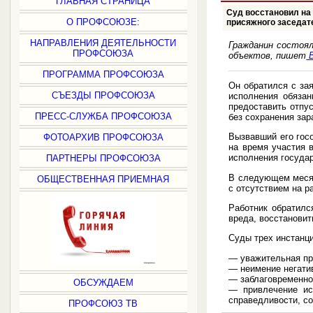
ГЛАВНАЯ СТРАНИЦА
Суд восстановил на 
О ПРОФСОЮЗЕ:
присяжного заседат
НАПРАВЛЕНИЯ ДЕЯТЕЛЬНОСТИ
Гражданин состоя
ПРОФСОЮЗА
объектов, пишеm
В
ПРОГРАММА ПРОФСОЮЗА
Он обратился с за
СЪЕЗДЫ ПРОФСОЮЗА
исполнения обязан
предоставить отпус
ПРЕСС-СЛУЖБА ПРОФСОЮЗА
без сохранения зар
Вызвавший его госо
ФОТОАРХИВ ПРОФСОЮЗА
на время участия 
исполнения госуда
ПАРТНЕРЫ ПРОФСОЮЗА
В следующем месяц
ОБЩЕСТВЕННАЯ ПРИЕМНАЯ
с отсутствием на р
Работник обратилс
вреда, восстановит
Суды трех инстанц
— уважительная пр
— неимение негатив
— заблаговременное
ОБСУЖДАЕМ
— привлечение ис
справедливости, со
ПРОФСОЮЗ ТВ