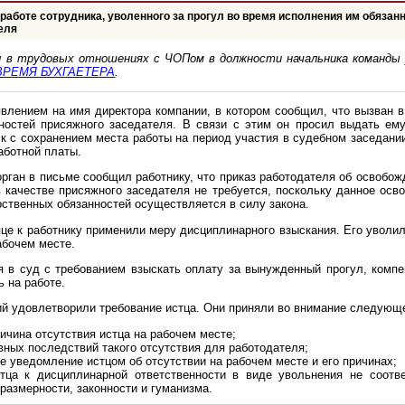
работе сотрудника, уволенного за прогул во время исполнения им обязан
еля
л в трудовых отношениях с ЧОПом в должности начальника команды 
РЕМЯ БУХГАЕТЕРА
.
явлением на имя директора компании, в котором сообщил, что вызван в
ностей присяжного заседателя. В связи с этим он просил выдать ем
к с сохранением места работы на период участия в судебном заседании
аботной платы.
рган в письме сообщил работнику, что приказ работодателя об освобож
в качестве присяжного заседателя не требуется, поскольку данное осв
рственных обязанностей осуществляется в силу закона.
е к работнику применили меру дисциплинарного взыскания. Его уволили
абочем месте.
я в суд с требованием взыскать оплату за вынужденный прогул, комп
ь на работе.
ий удовлетворили требование истца. Они приняли во внимание следующ
ичина отсутствия истца на рабочем месте;
ных последствий такого отсутствия для работодателя;
 уведомление истцом об отсутствии на рабочем месте и его причинах;
тца к дисциплинарной ответственности в виде увольнения не соотве
размерности, законности и гуманизма.