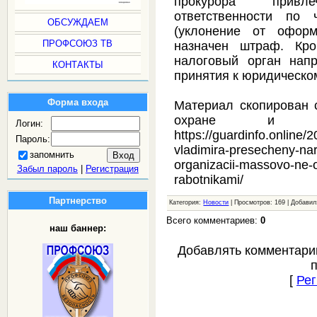
прокурора привл
ответственности по
ОБСУЖДАЕМ
(уклонение от оформ
ПРОФСОЮЗ ТВ
назначен штраф. Кро
налоговый орган нап
КОНТАКТЫ
принятия к юридическо
Форма входа
Материал скопирован 
охране и безо
Логин:
https://guardinfo.online/
Пароль:
vladimira-presecheny-na
запомнить
organizacii-massovo-ne-o
Забыл пароль
|
Регистрация
rabotnikami/
Партнерство
Категория:
Новости
| Просмотров: 169 | Добави
Всего комментариев:
0
наш баннер:
Добавлять комментари
[
Рег