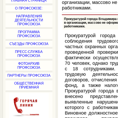
ГЛАВНАЯ СТРАНИЦА
организации, массово н
работниками.
О ПРОФСОЮЗЕ:
НАПРАВЛЕНИЯ
Прокуратурой города Владимира
ДЕЯТЕЛЬНОСТИ
в организации, массово не офор
ПРОФСОЮЗА
работниками.
ПРОГРАММА
Прокуратурой города
ПРОФСОЮЗА
соблюдения трудовог
СЪЕЗДЫ ПРОФСОЮЗА
частных охранных орга
проведенной проверки
ПРЕСС-СЛУЖБА
ПРОФСОЮЗА
фактически осуществл
70 человек, однако т
ФОТОАРХИВ
ПРОФСОЮЗА
с 18 сотрудниками.
трудовую деятельн
ПАРТНЕРЫ ПРОФСОЮЗА
договоров, отчисления
ОБЩЕСТВЕННАЯ
фонд, а также налог
ПРИЕМНАЯ
Прокуратурой города 
внесено представл
выявленные нарушени
которого с работника
Виновное должностное