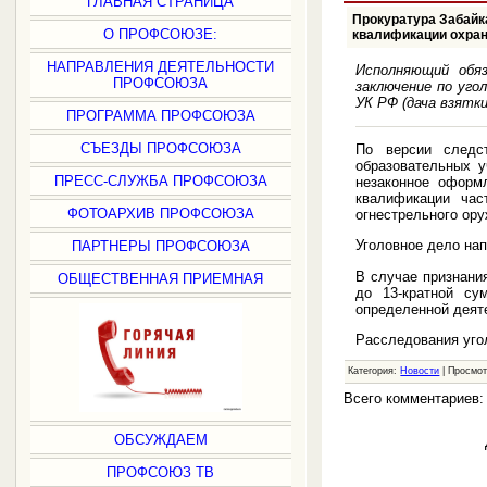
ГЛАВНАЯ СТРАНИЦА
Прокуратура Забайка
О ПРОФСОЮЗЕ:
квалификации охра
НАПРАВЛЕНИЯ ДЕЯТЕЛЬНОСТИ
Исполняющий обя
ПРОФСОЮЗА
заключение по уго
УК РФ (дача взятк
ПРОГРАММА ПРОФСОЮЗА
СЪЕЗДЫ ПРОФСОЮЗА
По версии следс
образовательных у
ПРЕСС-СЛУЖБА ПРОФСОЮЗА
незаконное оформ
квалификации час
ФОТОАРХИВ ПРОФСОЮЗА
огнестрельного ору
Уголовное дело нап
ПАРТНЕРЫ ПРОФСОЮЗА
В случае признани
ОБЩЕСТВЕННАЯ ПРИЕМНАЯ
до 13-кратной су
определенной деяте
Расследования уго
Категория:
Новости
| Просмот
Всего комментариев
ОБСУЖДАЕМ
ПРОФСОЮЗ ТВ