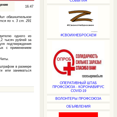
СОБЫТИЯ
дение
16:47
ил обвинительное
ся по ч. 3 ст. 291
#СВОИХНЕБРОСАЕМ
дителю одного из
,2 тысяч рублей за
для подтверждения
ных с применением
 Читы.
 штрафом в размере
ти или заниматься
ОПЕРАТИВНЫЙ ШТАБ
ПРОФСОЮЗА - КОРОНАВИРУС
COVID-19
ВОЛОНТЕРЫ ПРОФСОЮЗА
.
ОБЪЯВЛЕНИЯ