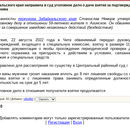
льского края направила в суд уголовное дело о даче взятки за подтверж
нника
занности
прокурора Забайкальского края
Станислав Немцов утверд
ловному делу в отношении 59-летнего жителя п. Агинское. Он обвиняет
и за совершение заведомо незаконных действий (бездействие).
твия, 22 августа 2022 года в Чите обвиняемый передал руково
чреждений, входящего в специальную комиссию, взятку в размере 11
ление документации о якобы прохождении периодической проверки 
тного охранника на пригодность к действиям в условиях, связан
жия и специальных средств.
равлено для рассмотрения по существу в Центральный районный суд г.
я вины мужчине грозит наказание вплоть до 8 лет лишения свободы со
ммы взятки и с лишением права занимать определенные должнос
льностью на срок до 5 лет.
ловное дело в отношения получателя взятки продолжается.
ров: 82 | Добавил:
villi1962
|
:
0
Добавлять комментарии могут только зарегистрированные пользователи
[
Регистрация
|
Вход
]