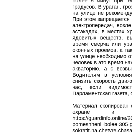
более 5 минут при те
градусов. В ураган, гр
на улице не рекоменду
При этом запрещается 
электропередач, возле
эстакадах, в местах 
ядовитых веществ, в
время смерча или ура
оконных проемов, а та
на улице необходимо о
человек в это время на
акваторию, а с возвы
Водителям в условия
снизить скорость движ
час, если видимос
Парламентская газета, ф
Материал скопирован 
охране и безо
https://guardinfo.online/
pomeshhenii-bolee-305-gr
sokratit-na-chetyre-chasa