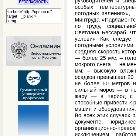
руководителей и спец
особых температурн
погодных явлениях», 
Минтруда «Парламентск
по труду, социальн
Светлана Бессараб. Чт
условия Как следует
погодными условиями с
средняя скорость котор
— более 25 м/с; – гол
мокрого снега — не ме
мм; – высокую влажн
осадков превышает 20 
не более 50 метров н
сильный мороз — в пе
жару — в период с м
способные привести к 
машин и оборудования,
Во всех этих случаях р
документе, юридич
организационно-прав
исключением работо