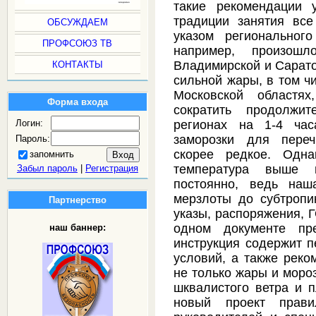
такие рекомендации 
традиции занятия вс
ОБСУЖДАЕМ
указом регионального
ПРОФСОЮЗ ТВ
например, произош
Владимирской и Саратов
КОНТАКТЫ
сильной жары, в том ч
Московской областях
Форма входа
сократить продолжи
Логин:
регионах на 1-4 ча
заморозки для пере
Пароль:
скорее редкое. Одна
запомнить
температура выше 
Забыл пароль
|
Регистрация
постоянно, ведь наш
мерзлоты до субтропи
Партнерство
указы, распоряжения, 
одном документе пр
наш баннер:
инструкция содержит п
условий, а также реко
не только жары и мороз
шквалистого ветра и п
новый проект прави