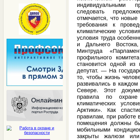
индивидуальными п
следовать предлож
отмечается, что новые
требования к провед
климатические условия
условия труда особенн
и Дальнего Востока,
Минтруда «Парламен
профильного комитет
становится одной из
депутат. — На государ
то, чтобы жизнь челов
развивались в каждом 
Севере. Этот докуме
правила по охране
климатических услов
Арктики». Как спаст
правилам, при работе 
помещения должны бы
мобильными кондицио
закрыты жалюзи или