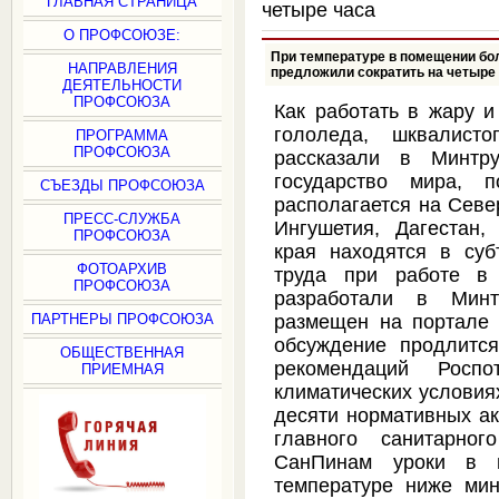
ГЛАВНАЯ СТРАНИЦА
четыре часа
О ПРОФСОЮЗЕ:
При температуре в помещении бол
НАПРАВЛЕНИЯ
предложили сократить на четыре
ДЕЯТЕЛЬНОСТИ
ПРОФСОЮЗА
Как работать в жару и
гололеда, шквалист
ПРОГРАММА
ПРОФСОЮЗА
рассказали в Минтр
государство мира, 
СЪЕЗДЫ ПРОФСОЮЗА
располагается на Севе
ПРЕСС-СЛУЖБА
Ингушетия, Дагестан,
ПРОФСОЮЗА
края находятся в су
ФОТОАРХИВ
труда при работе в 
ПРОФСОЮЗА
разработали в Минт
ПАРТНЕРЫ ПРОФСОЮЗА
размещен на портале 
обсуждение продлитс
ОБЩЕСТВЕННАЯ
рекомендаций Росп
ПРИЕМНАЯ
климатических условия
десяти нормативных а
главного санитарно
СанПинам уроки в 
температуре ниже мин