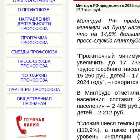
ГЛАВНАЯ СТРАНИЦА
Минтруд РФ предложил в 2025 го
О ПРОФСОЮЗЕ:
17,7 тыс. руб.
НАПРАВЛЕНИЯ
Минтруд РФ предла
ДЕЯТЕЛЬНОСТИ
минимум на душу насел
ПРОФСОЮЗА
что на 14,8% больше
ПРОГРАММА
пресс-служба Минтруд
ПРОФСОЮЗА
СЪЕЗДЫ ПРОФСОЮЗА
“Прожиточный миниму
ПРЕСС-СЛУЖБА
увеличить до 17 73
ПРОФСОЮЗА
трудоспособного насел
15 250 руб., детей – 17
ФОТОАРХИВ
ПРОФСОЮЗА
2024 году”, – говоритс
ПАРТНЕРЫ ПРОФСОЮЗА
В Минтруде отметили
населения составит 
ОБЩЕСТВЕННАЯ
ПРИЕМНАЯ
населения – 2 485 руб.
детей – 2 212 руб.
“Сложившиеся темпы ро
(110,9%), а также пр
уровень инфляции (