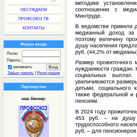
методике установле
соотношении с меди
ОБСУЖДАЕМ
Минтруде.
ПРОФСОЮЗ ТВ
В ведомстве привели д
КОНТАКТЫ
медианный доход за 
поэтому величину про
Форма входа
душу населения предла
руб. (44,2% от медианы
Логин:
Пароль:
Размер прожиточного 
запомнить
нуждаемости граждан. К
Забыл пароль
|
Регистрация
социальных выплат
увеличиваются размер
Партнерство
детьми, социального 
также федеральной и 
наш баннер:
пенсиям.
В 2024 году прожиточн
453 руб. – на душу
трудоспособного населе
руб. – для пенсионеров