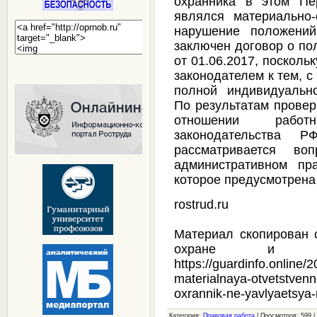
охранника в этом Пе
являлся материально
нарушение положений
заключен договор о по
от 01.06.2017, посколь
законодателем к тем, с
полной индивидуально
По результатам провер
отношении работ
законодательства 
рассматривается в
административном пра
которое предусмотрена 
rostrud.ru
Материал скопирован 
охране и безо
https://guardinfo.online/
materialnaya-otvetstven
oxrannik-ne-yavlyaetsya-
Категория:
Правовая работа
| Просмотров: 599 