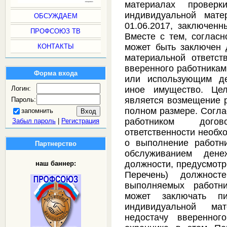
материалах провер
индивидуальной мате
ОБСУЖДАЕМ
01.06.2017, заключе
ПРОФСОЮЗ ТВ
Вместе с тем, согласн
может быть заключен 
КОНТАКТЫ
материальной ответст
вверенного работника
Форма входа
или использующим де
Логин:
иное имущество. Цел
является возмещение 
Пароль:
полном размере. Согла
запомнить
работником дого
Забыл пароль
|
Регистрация
ответственности необх
о выполнение работн
Партнерство
обслуживанием дене
должности, предусмотр
наш баннер:
Перечень) должнос
выполняемых работни
может заключать п
индивидуальной мат
недостачу вверенног