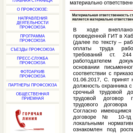
ГЛАВНАЯ СТРАНИЦА
материально ответствен
О ПРОФСОЮЗЕ:
Материальная ответственность ст
НАПРАВЛЕНИЯ
является материально ответстве
ДЕЯТЕЛЬНОСТИ
ПРОФСОЮЗА
В ходе внепланов
проведенной ГИТ в Ха
ПРОГРАММА
ПРОФСОЮЗА
(далее по тексту – ра
оплаты труда рабо
СЪЕЗДЫ ПРОФСОЮЗА
требований ст. 24
ПРЕСС-СЛУЖБА
работодателем доку
ПРОФСОЮЗА
основании письменно
ФОТОАРХИВ
соответствии с приказ
ПРОФСОЮЗА
01.06.2017, С. приня
ПАРТНЕРЫ ПРОФСОЮЗА
должность охранника с
срочный трудовой д
ОБЩЕСТВЕННАЯ
трудовой договор п
ПРИЕМНАЯ
трудового договора 
Согласно имеющимся 
договоре № 10-тд 
локальными норматив
ознакомлен под росп