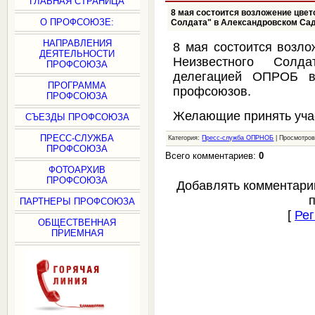
ГЛАВНАЯ СТРАНИЦА
8 мая состоится возложение цвет
О ПРОФСОЮЗЕ:
Солдата" в Александровском Са
НАПРАВЛЕНИЯ
8 мая состоится возло
ДЕЯТЕЛЬНОСТИ
Неизвестного Солд
ПРОФСОЮЗА
делегацией ОПРОБ в
ПРОГРАММА
профсоюзов.
ПРОФСОЮЗА
Желающие принять учас
СЪЕЗДЫ ПРОФСОЮЗА
ПРЕСС-СЛУЖБА
Категория:
Пресс-служба ОПРНОБ
| Просмотров
ПРОФСОЮЗА
Всего комментариев:
0
ФОТОАРХИВ
ПРОФСОЮЗА
Добавлять комментари
ПАРТНЕРЫ ПРОФСОЮЗА
[
Рег
ОБЩЕСТВЕННАЯ
ПРИЕМНАЯ